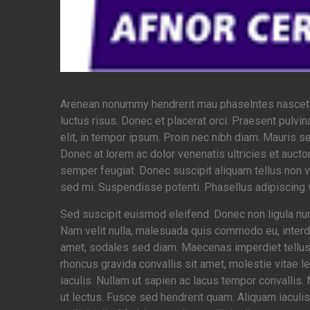
Arenean nonummy hendrerit mau phaselntes nascetur r
luctus risus. Donec et placerat orci. Praesent pulvi
elit, in tempor ipsum. Proin nec nibh diam. Mauris sed
Donec at lorem ac dolor venenatis ultricies et auctor
semper feugiat. Donec suscipit aliquam tellus non ve
sed mi. Suspendisse potenti. Phasellus adipiscing vul
Sed suscipit euismod eleifend. Donec non ligula n
Nam velit nulla, malesuada quis commodo eu, interdum
amet, sodales sed diam. Maecenas imperdiet tellus a
rhoncus gravida convallis sit amet, molestie vitae l
iaculis. Nullam ut sapien ac lacus tempor convallis
ut lectus. Fusce sed hendrerit quam. Aliquam iaculi