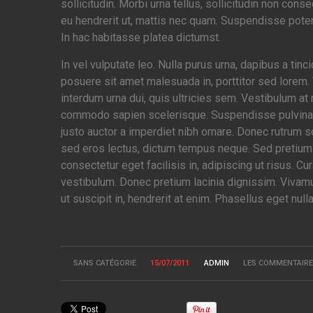
sollicitudin. Morbi urna tellus, sollicitudin non con
eu hendrerit ut, mattis nec quam. Suspendisse potent
In hac habitasse platea dictumst.
In vel vulputate leo. Nulla purus urna, dapibus a tinci
posuere sit amet malesuada in, porttitor sed lorem.
interdum urna dui, quis ultricies sem. Vestibulum at
commodo sapien scelerisque. Suspendisse pulvinar f
justo auctor a imperdiet nibh ornare. Donec rutrum s
sed eros lectus, dictum tempus neque. Sed pretium 
consectetur eget facilisis in, adipiscing ut risus. Cu
vestibulum. Donec pretium lacinia dignissim. Vivamus
ut suscipit in, hendrerit at enim. Phasellus eget nul
SANS CATÉGORIE
15/07/2011
ADMIN
LES COMMENTAIRE