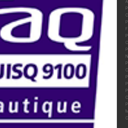
A
P
C
P
F
P
C
P
N
P
C
P
P
P
C
P
M