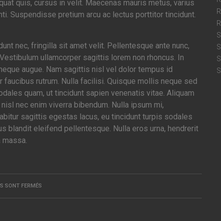
sequat quis, cursus in velit. Maecenas mauris metus, varius
R
i. Suspendisse pretium arcu ac lectus porttitor tincidunt.
R
S
dunt nec, fringilla sit amet velit. Pellentesque ante nunc,
S
 Vestibulum ullamcorper sagittis lorem non rhoncus. In
S
 neque augue. Nam sagittis nisl vel dolor tempus id
S
aucibus rutrum. Nulla facilisi. Quisque mollis neque sed
odales quam, ut tincidunt sapien venenatis vitae. Aliquam
nisl nec enim viverra bibendum. Nulla ipsum mi,
rabitur sagittis egestas lacus, eu tincidunt turpis sodales
 blandit eleifend pellentesque. Nulla eros urna, hendrerit
la massa.
S SONT FERMÉS