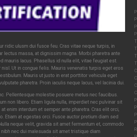
P
P
P
P
T
idic ulusm dui fusce feu. Cras vitae neque turpis, in
T
nar lectus massa, at dignissim magna. Morbi pharetra ante
T
 mauris lacus. Phasellus id nulla elit, vitae feugiat est.
T
 nisl. Ut in congue felis. Mauris venenatis turpis eget eros
C
stibulum. Mauris ut justo in erat porttitor vehicula eget
C
putate pharetra. Proin iaculis neque lacus, vel lacinia dui.
C
C
unc. Pellentesque molestie posuere metus nec faucibus.
P
 non libero. Etiam ligula nulla, imperdiet nec pulvinar sit
P
t enim interdum et semper ante pharetra. Cras elit orci,
P
eo. Etiam at egestas orci. Fusce auctor pretium diam sed
P
. Nulla neque velit, gravida sit amet fermentum et, commodo
R
s nibh nec dui malesuada sit amet tristique diam
R