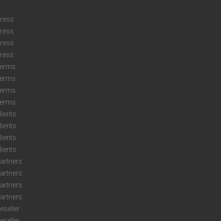
ress
ress
ress
ress
erms
erms
erms
erms
lients
lients
lients
lients
artners
artners
artners
artners
eseller
eseller